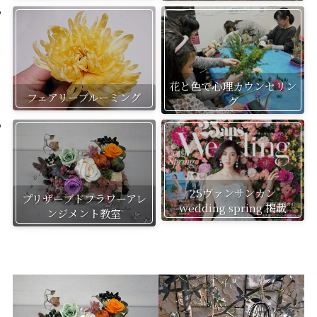
花と色で心理カウンセリン
フェアリーブルーミング
グ
25ヴァンサンカン
プリザーブドフラワーアレ
wedding spring 掲載
ンジメント教室